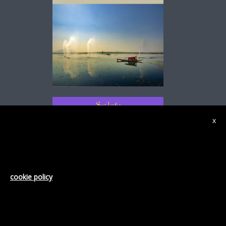
x
Informativa
Questo sito o gli strumenti terzi da questo utilizzati si
avvalgono di cookie necessari al funzionamento ed utili alle
finalità illustrate nella cookie policy. Se vuoi saperne di più o
negare il consenso a tutti o ad alcuni cookie, consulta la
.
cookie policy
Chiudendo questo banner, scorrendo questa pagina,
cliccando su un link o proseguendo la navigazione in altra
maniera, acconsenti all’uso dei cookie.