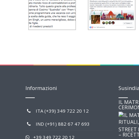
Informazioni
Susindia
IL MATR
CERIMON
ITA (+39) 349 722 20 12
IND (+91) 882 67 47 693
STREET 
– RICETT
+39 349 722 20 12