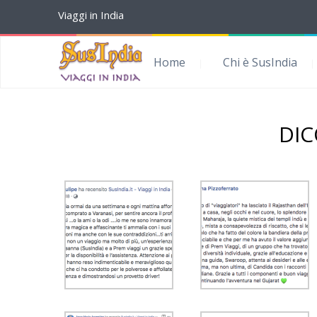
Viaggi in India
Dicono di me | Recensioni
Home
Chi è SusIndia
DIC